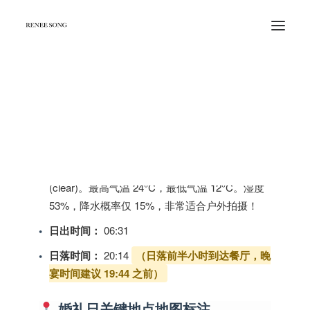
Beautiful Places in Copenhagen for
2026 年 5 月 20 日 (星期三) 天气
与日照
Photoshoot
天气：
日间局部晴朗 (partly sunny)，夜间晴朗
(clear)。最高气温 24°C，最低气温 12°C。湿度
53%，降水概率仅 15%，非常适合户外拍摄！
日出时间：
06:31
日落时间：
20:14
（日落前半小时到达餐厅，晚
宴时间建议 19:44 之前）
婚礼日关键地点地图标注